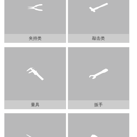
夹持类
敲击类
量具
扳手