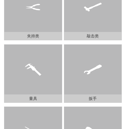
夹持类
敲击类
量具
扳手