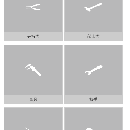
夹持类
敲击类
量具
扳手