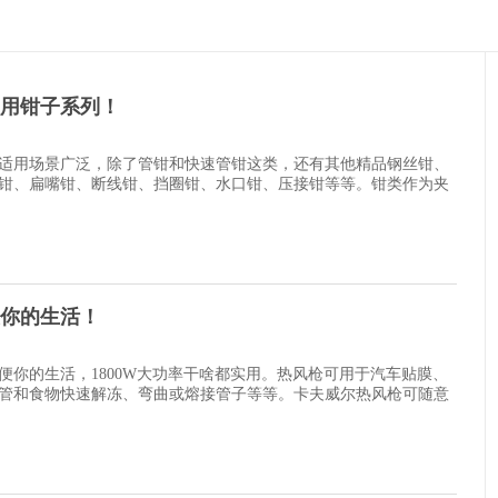
用钳子系列！
适用场景广泛，除了管钳和快速管钳这类，还有其他精品钢丝钳、
钳、扁嘴钳、断线钳、挡圈钳、水口钳、压接钳等等。钳类作为夹
你的生活！
便你的生活，1800W大功率干啥都实用。热风枪可用于汽车贴膜、
管和食物快速解冻、弯曲或熔接管子等等。卡夫威尔热风枪可随意