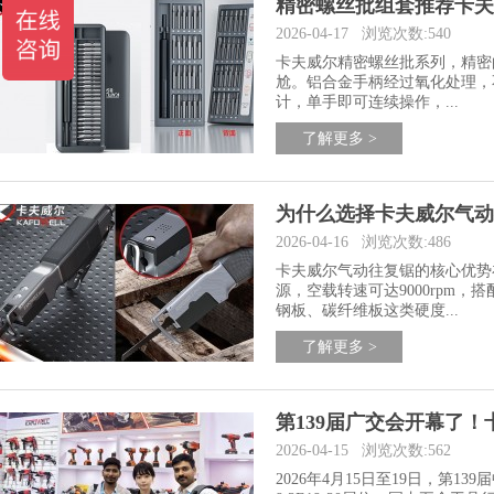
精密螺丝批组套推荐卡夫
2026-04-17
浏览次数:540
卡夫威尔精密螺丝批系列，精密
尬。铝合金手柄经过氧化处理，
计，单手即可连续操作，...
了解更多 >
为什么选择卡夫威尔气动
2026-04-16
浏览次数:486
卡夫威尔气动往复锯的核心优势
源，空载转速可达9000rpm
钢板、碳纤维板这类硬度...
了解更多 >
第139届广交会开幕了
2026-04-15
浏览次数:562
2026年4月15日至19日，第