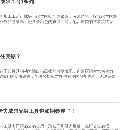
威尔25合1系列
的加工工艺让批头与螺丝的咬合更紧密，有效避免了拧花螺丝的尴
不仅质感细腻，还具备出色的防滑性能，配合尾帽的丝滑旋转设
往复锯？
在于其强劲的动力输出与高效的切割表现，它以压缩空气为动力
，搭配锋利的专用锯片，能够轻松应对多种材质的切割需求。无论是薄
！卡夫威尔品牌工具也如期参展了！
139届中国进出口商品交易会第一期在广州盛大启幕。在广交会展馆