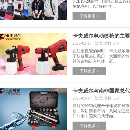
9.2E19-20展位，国内五
惊艳亮相，以“好用”为...
了解更多 >
卡夫威尔电动喷枪的主要
2026-03-17
浏览次数:649
在注重性能的同时，卡夫威尔电
了快速散热进风口，大面积的散
纱等杂物进入枪体，延...
了解更多 >
卡夫威尔与南非国家总代
2026-03-14
浏览次数:558
良好的经销代理合作体现在对市
起，深耕南非市场，共同见证品
们与南非国家总代理始...
了解更多 >