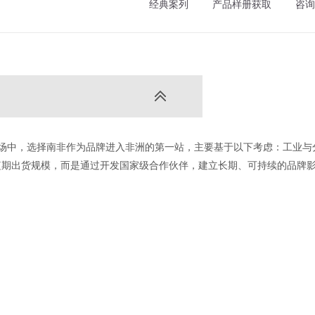
经典案列
产品样册获取
咨询
市场中，选择南非作为品牌进入非洲的第一站，主要基于以下考虑：工业与
短期出货规模，而是通过开发国家级合作伙伴，建立长期、可持续的品牌