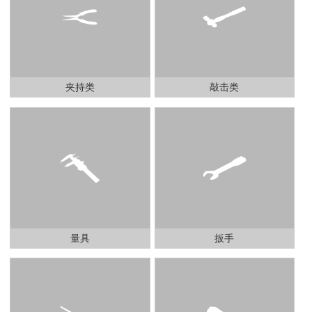
夹持类
敲击类
量具
扳手