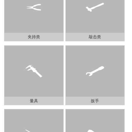
夹持类
敲击类
量具
扳手