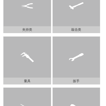
夹持类
敲击类
量具
扳手