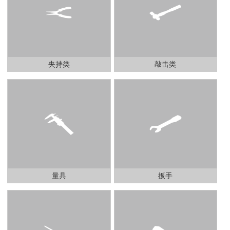
夹持类
敲击类
量具
扳手